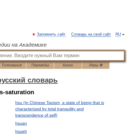
Запомнить сайт
Словарь на свой сайт
RU
едии на Академике
Толкования
Переводы
Книги
Игры ⚽
русский словарь
s-saturation
hsu (In Chinese Taoism, a state of being that is
characterized by total tranquility and
transcendence of self)
hsuan
hsueh