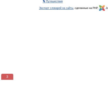
👣 Путешествия
Экспорт словарей на сайты
, сделанные на PHP,
Jo
3