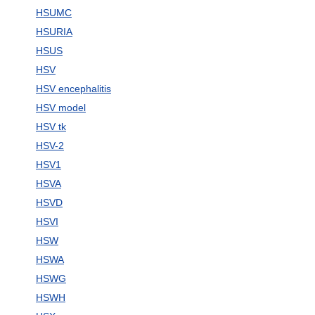
HSUMC
HSURIA
HSUS
HSV
HSV encephalitis
HSV model
HSV tk
HSV-2
HSV1
HSVA
HSVD
HSVI
HSW
HSWA
HSWG
HSWH