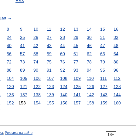
HSX
щая
→
8
9
10
11
12
13
14
15
16
24
25
26
27
28
29
30
31
32
40
41
42
43
44
45
46
47
48
56
57
58
59
60
61
62
63
64
72
73
74
75
76
77
78
79
80
88
89
90
91
92
93
94
95
96
3
104
105
106
107
108
109
110
111
112
9
120
121
122
123
124
125
126
127
128
5
136
137
138
139
140
141
142
143
144
1
152
153
154
155
156
157
158
159
160
7
ка
,
Реклама на сайте
18+