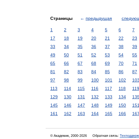
Страницы
←
предыдущая
следую
1
2
3
4
5
6
7
17
18
19
20
21
22
23
33
34
35
36
37
38
39
49
50
51
52
53
54
55
65
66
67
68
69
70
71
81
82
83
84
85
86
87
97
98
99
100
101
102
10
113
114
115
116
117
118
11
129
130
131
132
133
134
13
145
146
147
148
149
150
15
161
162
163
164
165
166
16
© Академик, 2000-2026
Обратная связь:
Техподдерж