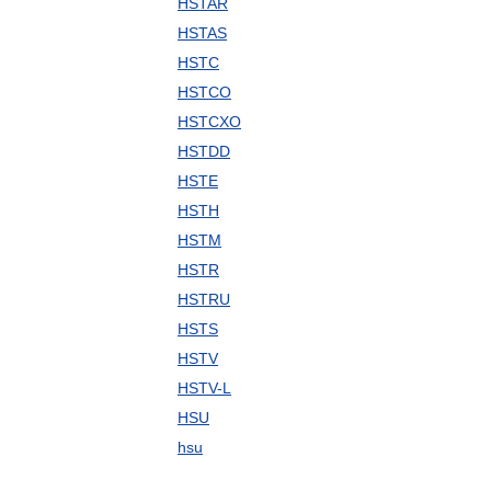
HSTAR
HSTAS
HSTC
HSTCO
HSTCXO
HSTDD
HSTE
HSTH
HSTM
HSTR
HSTRU
HSTS
HSTV
HSTV-L
HSU
hsu