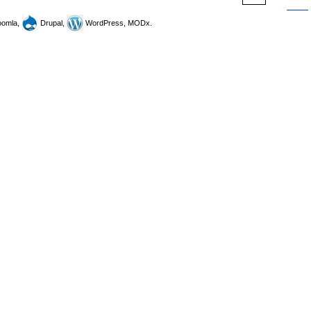
omla,
Drupal,
WordPress, MODx.